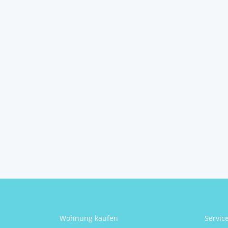
– modernisiertes
Famil...
8225
Pöllau
2
7
2
250 m
Schlafzimmer
Badezimmer
Größe
Stephanie Dallinger
Wohnung kaufen
Servic