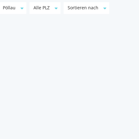
Pöllau
Alle PLZ
Sortieren nach
Großzügiger