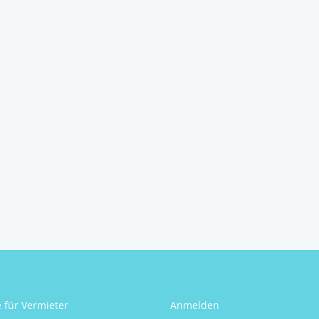
Wohntraum in
absoluter Ruhelage
8225
Pöllau
2
7
2
250 m
Schlafzimmer
Badezimmer
Größe
Stephanie Dallinger
e für Vermieter
Anmelden