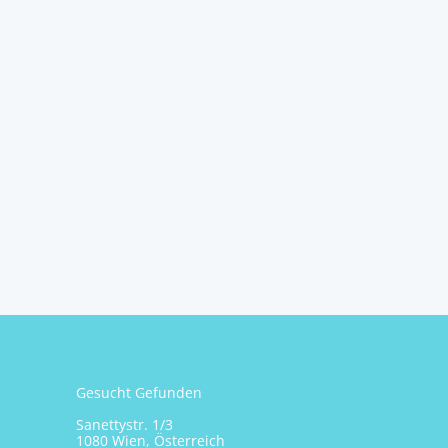
Gesucht Gefunden
Sanettystr. 1/3
1080 Wien, Österreich