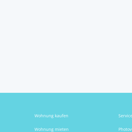
Villa – Porec, Istra
Porec, Istrien
2
4
21
240 m
Schlafzimmer
Badezimmer
Größe
Patricia Ahola
Wohnung kaufen
Servic
Wohnung mieten
Photov