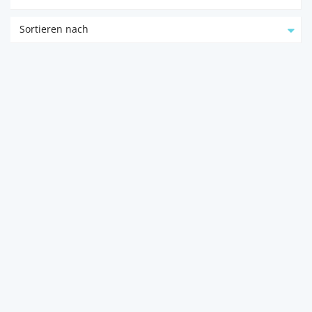
Sortieren nach
Ugljan – Neubau ZWEITE
REIHE zum Meer!! 3800...
23273
Preko
Goran Buljat