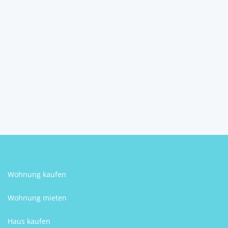
Weinkeller mit Haus
3495
Rohrendorf bei Krems
Alexandra Urban
Wohnung kaufen
Wohnung mieten
Haus kaufen