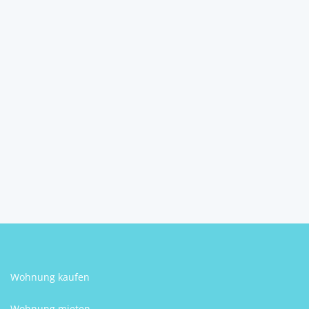
Zentrales Baugrundstück in
Rudmanns Nähe Zwe...
3910
Rudmanns
Christian Fröschl
Wohnung kaufen
Wohnung mieten