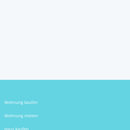
Traumgrundstück für Ihr
Eigenheim in maleris...
8503
Sankt Josef (Weststeiermark)
Christian Buchegger
Wohnung kaufen
Wohnung mieten
Haus kaufen