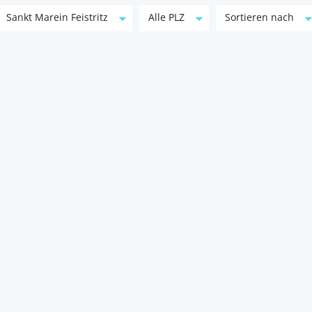
Sankt Marein Feistritz
Alle PLZ
Sortieren nach