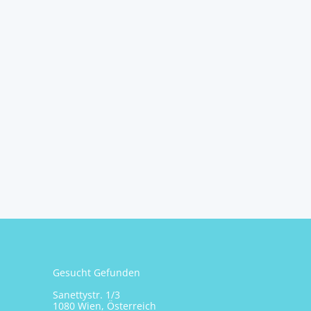
Gesucht Gefunden
Sanettystr. 1/3
1080 Wien, Österreich