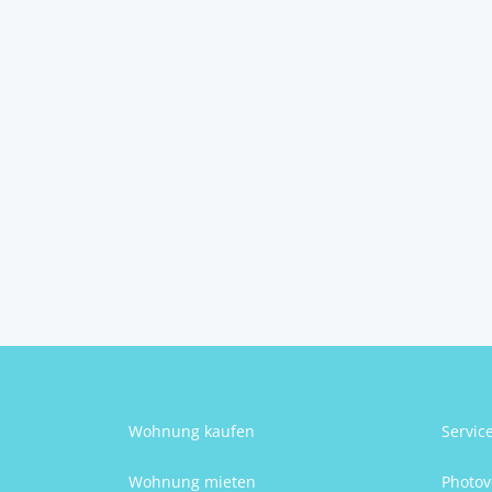
Haus mit Garten &...
8733
Sankt Marein-Feistritz
4
1
Schlafzimmer
Badezimmer
Elke Nina Resch
Wohnung kaufen
Servic
Wohnung mieten
Photov