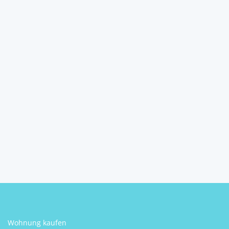
Klopeiner See –
Einfamilienhaus mit se...
9122
Seelach
pro Monat
4
2
Schlafzimmer
Badezimmer
Christian Herzog
Wohnung kaufen