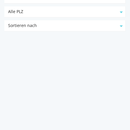
Alle PLZ
Sortieren nach
Repräsentative Neubau
Büro-/Geschäftsfläche ...
4863
Seewalchen am Attersee
Hannah Wörister