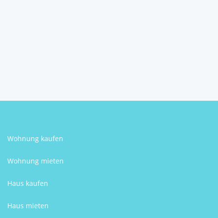
4863
Seewalchen am Attersee
2
5
1
158 m
Schlafzimmer
Badezimmer
Größe
Christian Stallinger
Wohnung kaufen
Wohnung mieten
Haus kaufen
Haus mieten