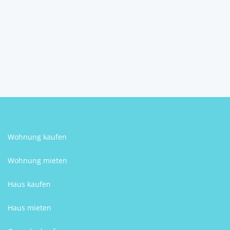
2
6
2
284 m
Schlafzimmer
Badezimmer
Größe
Steffen Berr
Wohnung kaufen
Wohnung mieten
Haus kaufen
Haus mieten