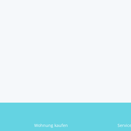
Familienhaus in
sonniger Lage!
8341
Unterstorcha
2
3
1
120 m
Schlafzimmer
Badezimmer
Größe
Daniel Egyed
Wohnung kaufen
Servic