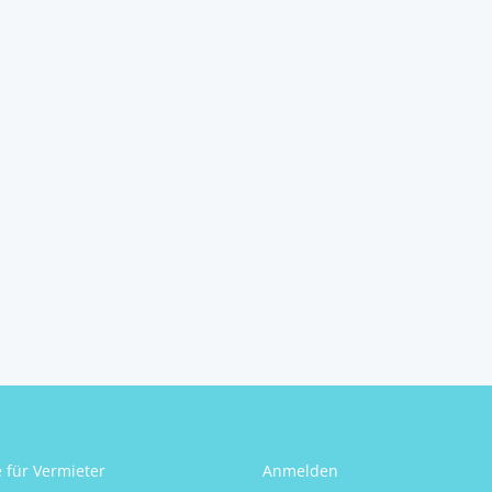
Einfamilienhaus mit
Potenzial!
8341
Unterstorcha
2
3
1
120 m
Schlafzimmer
Badezimmer
Größe
Daniel Egyed
e für Vermieter
Anmelden