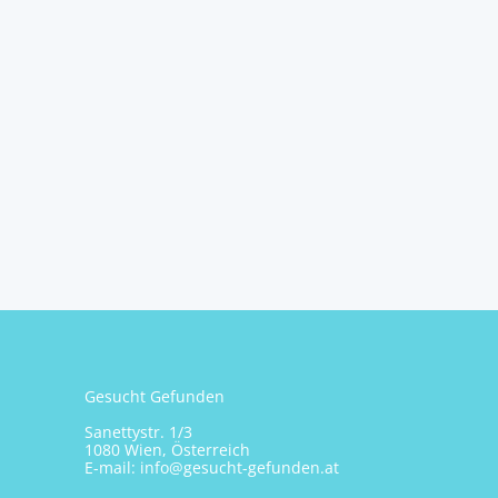
Gesucht Gefunden
Sanettystr. 1/3
1080 Wien, Österreich
E-mail:
info@gesucht-gefunden.at