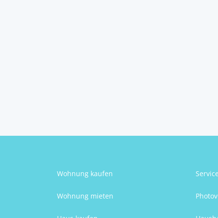
Veprinac
2
4
4
400 m
Schlafzimmer
Badezimmer
Größe
Patricia Ahola
Wohnung kaufen
Servic
Wohnung mieten
Photov