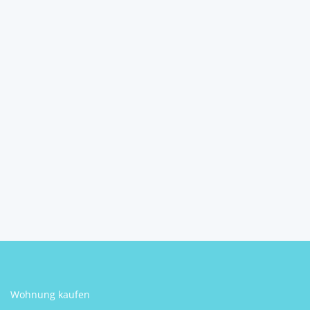
Ruhig wohnen nahe
Innsbruck: 3 Zimmer mit
se...
6176
Völs
2
3
1
66 m
Schlafzimmer
Badezimmer
Größe
Peter Krammer
Wohnung kaufen