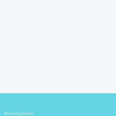
8521 Wettmannstätten,
großzügige Wohnung mit...
8521
Wettmannstätten
pro Monat
2
3
2
135 m
Schlafzimmer
Badezimmer
Größe
Christiane Langbauer
Wohnung kaufen