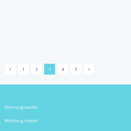
WOHNEN AM PARK
1160
Wien
Michael Schwabe
1
2
3
4
5
Wohnung kaufen
Wohnung mieten