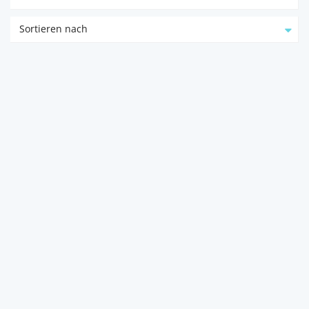
Sortieren nach
44. Etage – U1 Donauinsel:
Wohnen am W...
1220
Wien
Tsvetilena Galabinova