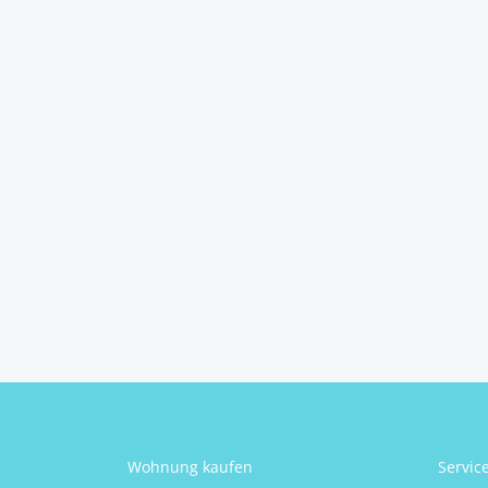
Moderner,
barrierefreier Bu...
7202
Wiesen
2
3
1
112 m
Schlafzimmer
Badezimmer
Größe
Sascha Kimayr
Wohnung kaufen
Servic