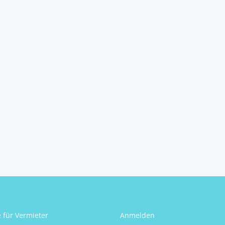
**VERMIETET**Gemütliches
2-Zimmer Büro mit K...
4812
Wiesen
2
1
Schlafzimmer
Badezimmer
Aldin Tahic
e für Vermieter
Anmelden