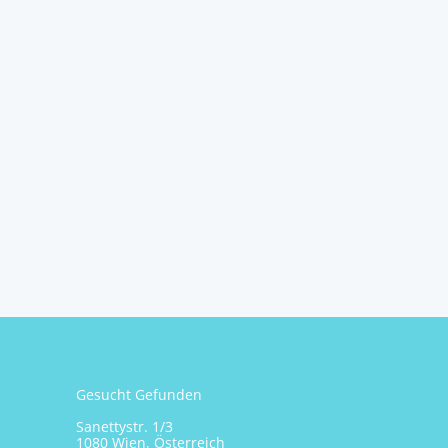
Gesucht Gefunden
Sanettystr. 1/3
1080 Wien, Österreich