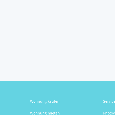
Baugrundstück in
ruhiger Lage – ...
3426
Wipfing
Claudia Friesinger
Wohnung kaufen
Servic
Wohnung mieten
Photov