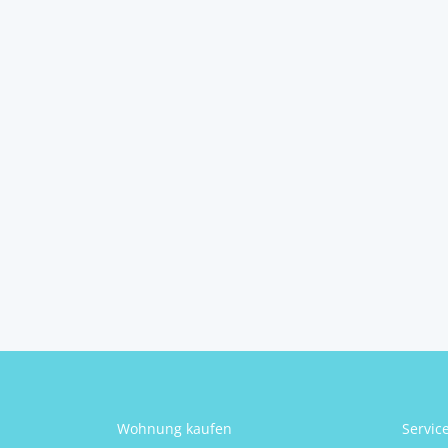
Einfamilienhaus mit
gem...
2123
Wolfpassing an der Hochleithen
2
5
129 m
Schlafzimmer
Größe
Kevin Krammer
Wohnung kaufen
Servic