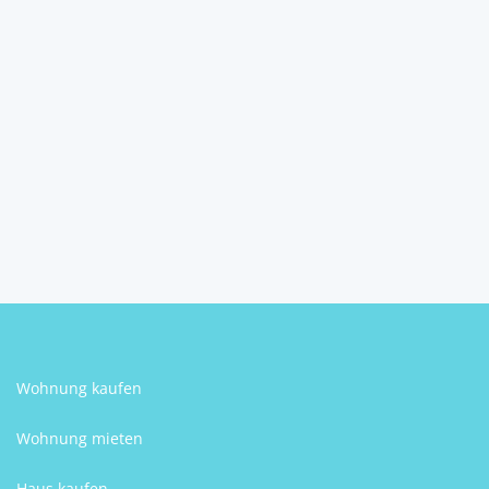
Grundstück Brezovica,
4.700m2
10257
Brezovica
Hrvoje Sokolić
Wohnung kaufen
Wohnung mieten
Haus kaufen