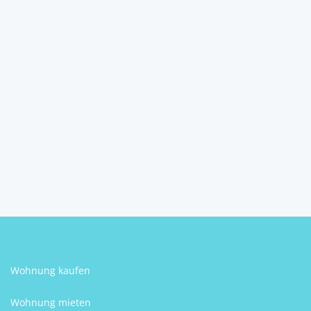
Haus Gradec Pokupski,
Pisarovina, 130m2
10451
Pisarovina
5
2
Schlafzimmer
Badezimmer
Stjepan Lovrentjev
Wohnung kaufen
Wohnung mieten