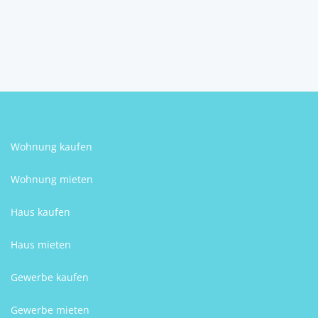
3
1
115 m
Schlafzimmer
Badezimmer
Größe
Waltraud Männersdorfer
Wohnung kaufen
Wohnung mieten
Haus kaufen
Haus mieten
Gewerbe kaufen
Gewerbe mieten