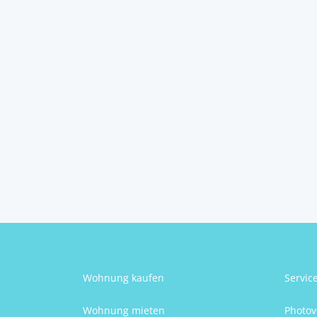
house on Brač
21420
Bol
9
6
Schlafzimmer
Badezimmer
Karolina Merčep
Wohnung kaufen
Servic
Wohnung mieten
Photov