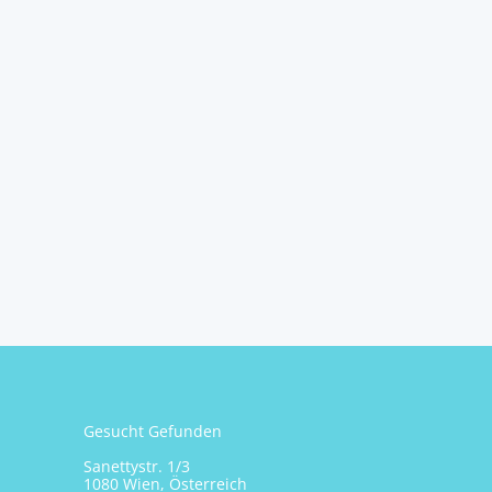
Gesucht Gefunden
Sanettystr. 1/3
1080 Wien, Österreich