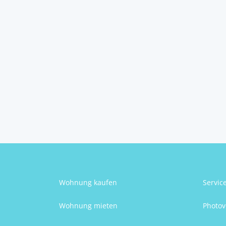
im Zentrum
2154
Gaubitsch
2
4
78 m
Schlafzimmer
Größe
Waltraud Männersdorfer
Wohnung kaufen
Servic
Wohnung mieten
Photov