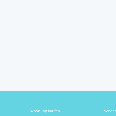
Neuruppersdorf:
100m² ...
2164
Wildendürnbach
2
3
1
100 m
Schlafzimmer
Badezimmer
Größe
Franz Michalek
Wohnung kaufen
Servic