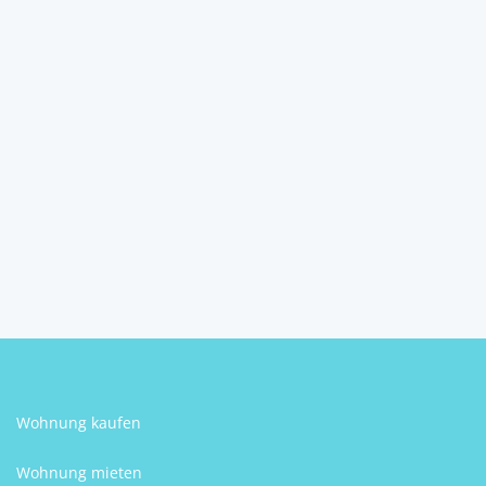
Golubić, Einfamilienhaus mit
91,63 m²
22300
Knin
4
1
Schlafzimmer
Badezimmer
Katarina Marasović
Wohnung kaufen
Wohnung mieten