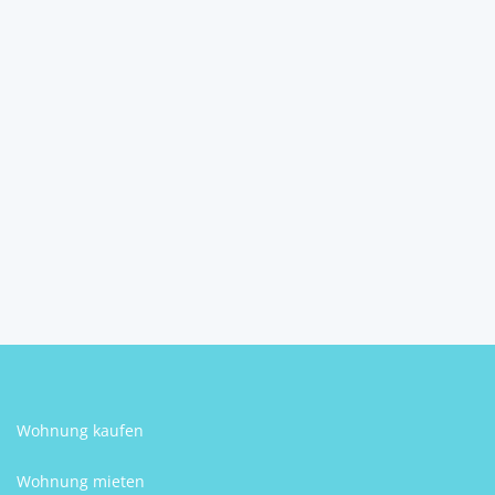
Einfamilienhaus mit viel
Potenzial Nähe Neul...
3042
Würmla
2
4
1
80 m
Schlafzimmer
Badezimmer
Größe
Zuzana Rueff
Wohnung kaufen
Wohnung mieten