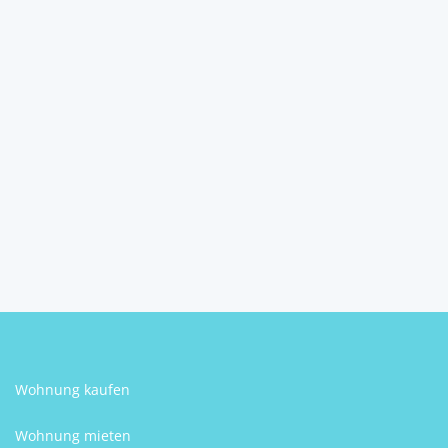
***Charmantes Reihenhaus
mit Garten und Gara...
3072
Kasten bei Böheimkirchen
2
4
1
124 m
Schlafzimmer
Badezimmer
Größe
Patrick Eigner
Wohnung kaufen
Wohnung mieten