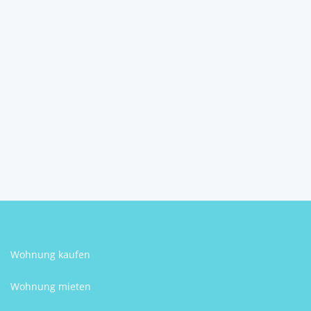
Seltene Kombination in
Bestlage: großzügige ...
4271
Sankt Oswald bei Freistadt
2
3
2
135 m
Schlafzimmer
Badezimmer
Größe
Martin Grün
Wohnung kaufen
Wohnung mieten