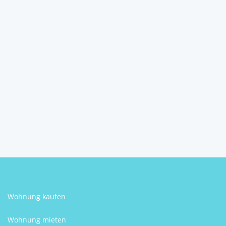
Wohnen über den Dächern –
Stilvolle Dachterr...
4292
Kefermarkt
2
4
104 m
Schlafzimmer
Größe
Naveen Manchanda
Wohnung kaufen
Wohnung mieten