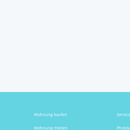
Grundstück in
sonniger Lage – ke...
4841
Ungenach
Silke Hofinger
Wohnung kaufen
Servic
Wohnung mieten
Photov