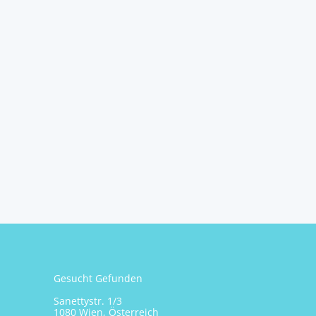
Gesucht Gefunden
Sanettystr. 1/3
1080 Wien, Österreich