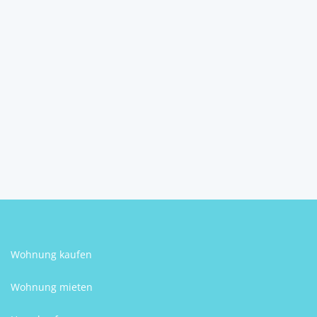
NEU im Angebot –
Wohnensemble Wohnhaus...
4923
Lohnsburg am Kobernaußerwald
2
670 m
Größe
Karin Hattinger
Wohnung kaufen
Wohnung mieten