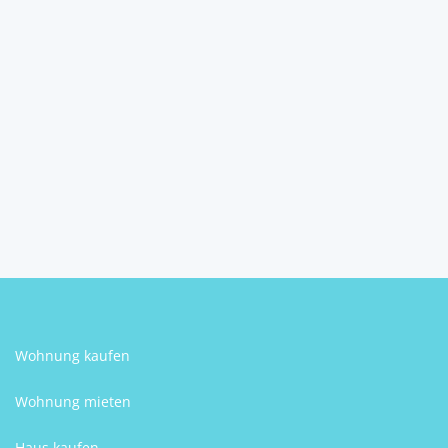
Großes Grundstück mit
verschiedenen Nutzungs...
5272
Treubach
Marianne Gerner-
Kraupatz
Wohnung kaufen
Wohnung mieten
Haus kaufen