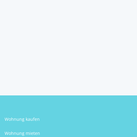
Penthouse-Wohnung in
Plainfeld
5325
Plainfeld
2
3
1
109 m
Schlafzimmer
Badezimmer
Größe
Patrick Rottensteiner
Wohnung kaufen
Wohnung mieten