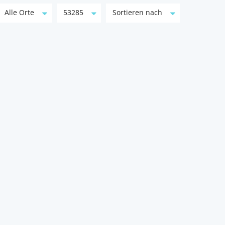
Alle Orte
53285
Sortieren nach