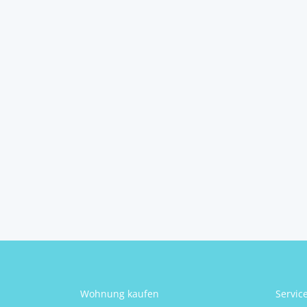
Ferienhaus in
Lukovo/Kroatien –...
53285
Lukovo
2
5
3
105 m
Schlafzimmer
Badezimmer
Größe
Gerald Krentl
Wohnung kaufen
Servic