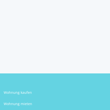
Weihnachten in Ihrem
neuen Zuhause ! Luxuriö...
6074
Rinn
2
1
129 m
Badezimmer
Größe
Georg Seekircher
Wohnung kaufen
Wohnung mieten