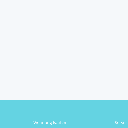
Wohnung mit Balkon
in Wai...
6384
Waidring
2
2
1
55 m
Schlafzimmer
Badezimmer
Größe
Mihai George Micodin
Wohnung kaufen
Servic