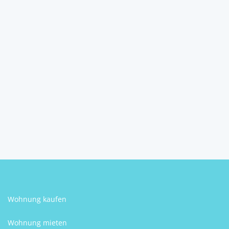
GEPFLEGTES EINFAMILIEN-
HAUS MIT GROSSER GARA...
7052
Müllendorf
2
3
1
78 m
Schlafzimmer
Badezimmer
Größe
Sabine Kern
Wohnung kaufen
Wohnung mieten