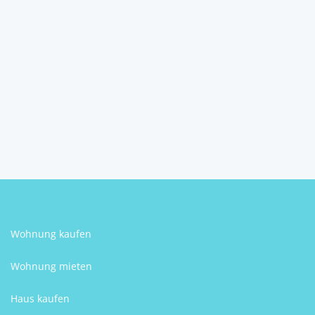
Zukunftsinvestition auf der
Turracher Höhe!
8864
Turracherhöhe
Karl Lukas Lassacher
Wohnung kaufen
Wohnung mieten
Haus kaufen