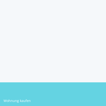
Sacherl/kleine
Landwirtschaft in St. Agatha
...
4084
Gmein
2
170 m
Größe
Bernhard Puchberger
Wohnung kaufen