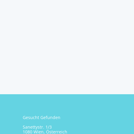
Gesucht Gefunden
Sanettystr. 1/3
1080 Wien, Österreich