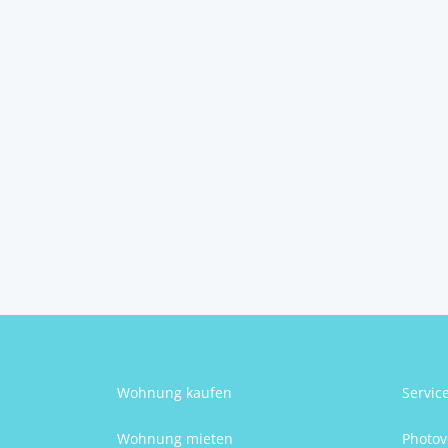
19.800m2
48326
Virje
20
1
Schlafzimmer
Badezimmer
Ivan Bošković
Wohnung kaufen
Servic
Wohnung mieten
Photov