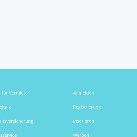
Albrecht Kospach
e für Vermieter
Anmelden
oltaik
Registrierung
ltsversicherung
Inserieren
sservice
Werben