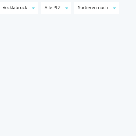
Vöcklabruck
Alle PLZ
Sortieren nach
EI
Verkauf von