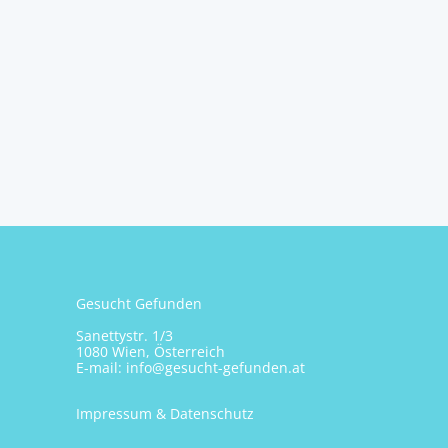
Michael Penninger, MSc.
Gesucht Gefunden
Sanettystr. 1/3
1080 Wien, Österreich
E-mail:
info@gesucht-gefunden.at
Impressum & Datenschutz