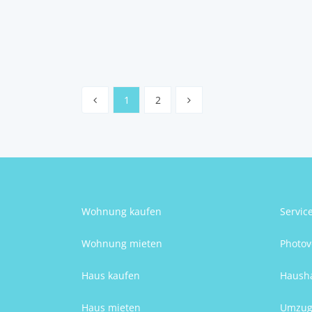
Walter Leinweber
1
2
Wohnung kaufen
Servic
Wohnung mieten
Photov
Haus kaufen
Hausha
Haus mieten
Umzug